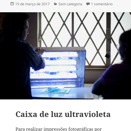
Publicado
Categorias
em Fotogra
15 de março de 2017
Sem categoria
1 comentário
em
Caixa de luz ultravioleta
Para realizar impressões fotográficas por