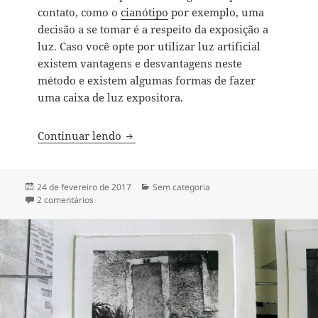
contato, como o
cianótipo
por exemplo, uma
decisão a se tomar é a respeito da exposição a
luz. Caso você opte por utilizar luz artificial
existem vantagens e desvantagens neste
método e existem algumas formas de fazer
uma caixa de luz expositora.
Caixa de luz ultravioleta
Continuar lendo
Publicado
Categorias
24 de fevereiro de 2017
Sem categoria
em
em Caixa de luz ultravioleta
2 comentários